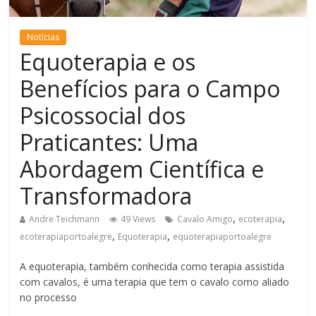
Notícias
Equoterapia e os
Benefícios para o Campo
Psicossocial dos
Praticantes: Uma
Abordagem Científica e
Transformadora
,
,
Andre Teichmann
49 Views
Cavalo Amigo
ecoterapia
,
,
ecoterapiaportoalegre
Equoterapia
equoterapiaportoalegre
A equoterapia, também conhecida como terapia assistida
com cavalos, é uma terapia que tem o cavalo como aliado
no processo